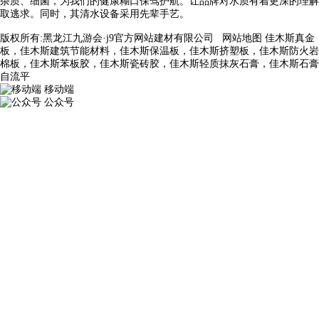
杂质、细菌，为我们的健康糊口保驾护航。让品牌对水质有着更深的理解
取逃求。同时，其清水设备采用先辈手艺。
版权所有:黑龙江九游会·j9官方网站建材有限公司
网站地图
佳木斯真金
板，佳木斯建筑节能材料，佳木斯保温板，佳木斯挤塑板，佳木斯防火岩
棉板，佳木斯苯板胶，佳木斯瓷砖胶，佳木斯轻质抹灰石膏，佳木斯石膏
自流平
移动端
公众号