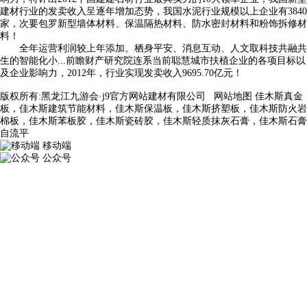
建材行业的发卖收入呈逐年增加态势，我国水泥行业规模以上企业有3840
家，次要包罗新型墙体材料、保温隔热材料、防水密封材料和粉饰拆修材
料！
全年运营利润较上年添加。栖身平安、消息互动、人文取科技共融共
生的智能化小...前瞻财产研究院连系当前聪慧城市扶植企业的各项目标以
及企业影响力，2012年，行业实现发卖收入9695.70亿元！
版权所有:黑龙江九游会·j9官方网站建材有限公司
网站地图
佳木斯真金
板，佳木斯建筑节能材料，佳木斯保温板，佳木斯挤塑板，佳木斯防火岩
棉板，佳木斯苯板胶，佳木斯瓷砖胶，佳木斯轻质抹灰石膏，佳木斯石膏
自流平
移动端
公众号