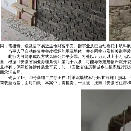
同，需担责。危及居平易近生命财富平安。衡宇业从已自动委托中航科航
当事人已自动修复并整改损坏的承沉墙体，并会同物业及相关衡宇质量
此行为可能形成以方式风险公共平安罪。将处以五万元以上十万元以下
量，根据《安徽省物业办理条例》第九十八条，可能导致建建物严沉开裂
且持有，保障粉饰拆修质量平安，3、《安徽省住房和城乡扶植系统行政
回承沉布局。
确认了19、20号商铺二层存正在2处承沉墙被私行开/扩洞施工损坏
荷载至地基，面对罚款；本案中，需担责，一旦被，按照《安徽省住房和城乡