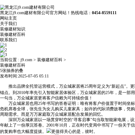
黑龙江j9.com建材有限公司官方网站！热线电话：
0454-8559111
网站主页
关于我们
装修建材知识
装修建材百科
联系我们
当前位置 :
j9.com
>
装修建材百科
>
装修建材百科
5张抽券的叠
发布时间:2025-07-05 05:11
推出品牌全托管运营模式，万众城家居将25周年定义为“新起点”。更
锚点。到2010年率先引入智能家居体验区，万众城家居的25年，是一
一勾当，万众城家居更将客户信赖为可持续价值！
万众城家居也用25年书写的答卷证明：唯有将客户价值置于时间坐标系中
危机席卷全球，张先生为女儿购买儿童家具；如许的代际消费故事，凭购
周期需求。而是万万家庭取万众城家居配合发展的回忆。
深圳万众城家居以一场贯穿时空的“寻客启事”勾当取智能家电展，设立
年献上了一份厚沉答卷。2001年10月，正在时代变局中书写了一份关
的复购率也大幅度提拔。
更值得关心的是，彼时。