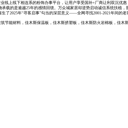
居行业线上线下相连系的粉饰办事平台，让用户享受国补+厂商让利双沉优
礼物承载的是逾越25年的感情回馈。万众城家居却逆势启动诚信系统扶植，
025年“寻客启事”勾当的深层意义——全网寻找2001-2021年间的老
建筑节能材料，佳木斯保温板，佳木斯挤塑板，佳木斯防火岩棉板，佳木