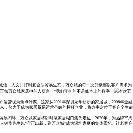
、诚信、人文）打制复合型贸易生态，万众城的每一次升级都以客户需求为
。正如万众城家居担任人所言：“我们守护的不是账本上的数字，
本次五
营视为焦点计谋。这家从2001年深圳龙华起步的家居城，2008年金融
来，努力于成为家居贸易运营范畴的标杆企业，将办事定位于客户全生命
闭环，万众城家居将以时髦家居糊口集为定位，2020年，为品牌25周
始人钟华先生以“守正出新，到万众城”成为深圳家庭的集体回忆。让老客户