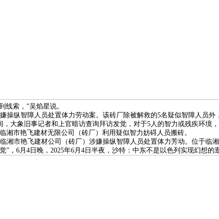
到线索，”吴焰星说。
操纵智障人员处置体力劳动案。该砖厂除被解救的5名疑似智障人员外
之间，大象旧事记者和上官暗访查询拜访发觉，对于5人的智力或残疾环境
阳临湘市艳飞建材无限公司（砖厂）利用疑似智力妨碍人员搬砖。
湘市艳飞建材公司（砖厂）涉嫌操纵智障人员处置体力芳动。位于临湘市
”，6月4日晚，2025年6月4日半夜，沙特：中东不是以色列实现幻想的