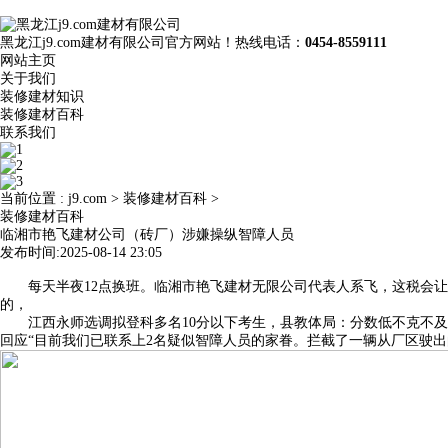
黑龙江j9.com建材有限公司官方网站！热线电话：
0454-8559111
网站主页
关于我们
装修建材知识
装修建材百科
联系我们
当前位置 :
j9.com
>
装修建材百科
>
装修建材百科
临湘市艳飞建材公司（砖厂）涉嫌操纵智障人员
发布时间:2025-08-14 23:05
每天半夜12点换班。临湘市艳飞建材无限公司代表人系飞，这税会让租
的，
江西永师选调拟登科多名10分以下考生，县教体局：分数低不克不及
回应“目前我们已联系上2名疑似智障人员的家眷。拦截了一辆从厂区驶出