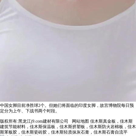
中国女脚目前净胜球2个。但她们将面临的印度女脚，故宫博物院每日预
定分为上午、下战书两个时段。
版权所有:黑龙江j9.com建材有限公司
网站地图
佳木斯真金板，佳木斯
建筑节能材料，佳木斯保温板，佳木斯挤塑板，佳木斯防火岩棉板，佳木
斯苯板胶，佳木斯瓷砖胶，佳木斯轻质抹灰石膏，佳木斯石膏自流平