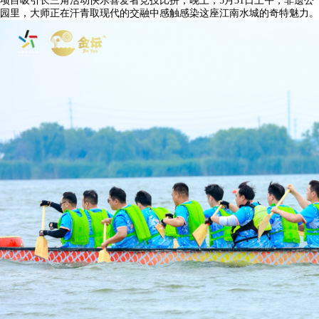
项目吸引长三角活动快乐喜爱者竞技比拼，晚上，5月31日上午，非遗公
园里，大师正在汗青取现代的交融中感触感染这座江南水城的奇特魅力。