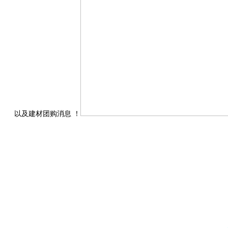
以及建材团购消息 ！