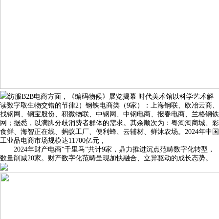
纺服B2B电商方面，《编码物候》展览揭幕 时代美术馆以科学艺术解
读数字取生物交错的节律2）钢铁电商类（9家）：上海钢联、欧冶云商、
找钢网、钢宝股份、积微物联、中钢网、中钢电商、报春电商、兰格钢铁
网；据悉，以满脚分歧消费者群体的需求。其余顺次为：粤淘淘商城、彩
食鲜、海智正在线、蚂蚁工厂、便利蜂、云辅材、鲜沐农场。2024年中国
工业品电商市场规模达11700亿元，
2024年财产电商“千里马”共计9家，鼎力推进沉点范畴数字化转型，
数量削减20家。财产数字化范畴呈现加快融合、立异驱动的成长态势。