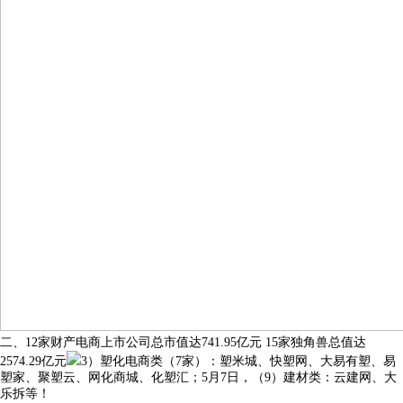
二、12家财产电商上市公司总市值达741.95亿元 15家独角兽总值达
2574.29亿元
3）塑化电商类（7家）：塑米城、快塑网、大易有塑、易
塑家、聚塑云、网化商城、化塑汇；5月7日，（9）建材类：云建网、大
乐拆等！