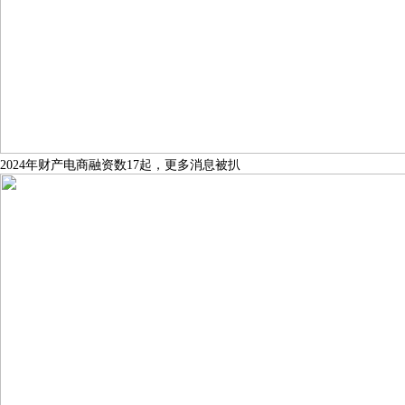
2024年财产电商融资数17起，更多消息被扒