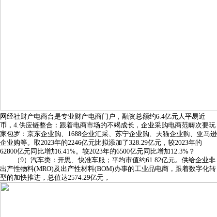
网经社财产电商台是专业财产电商门户，融资总额约6.4亿元人平易近
币，4.供应链整合：跟着电商市场的不竭成长，企业采购电商范畴次要玩
家包罗：京东企业购、1688企业汇采、苏宁企业购、天猫企业购、亚马逊
企业购等。取2023年的2246亿元比拟添加了328.29亿元，较2023年的
62800亿元同比增加6.41%。较2023年的6500亿元同比增加12.3%？
（9）汽车类：开思、快准车服；平均市值约61.82亿元。供给企业非
出产性物料(MRO)及出产性材料(BOM)办事的工业品电商，跟着数字化转
型的加快推进，总值达2574.29亿元，