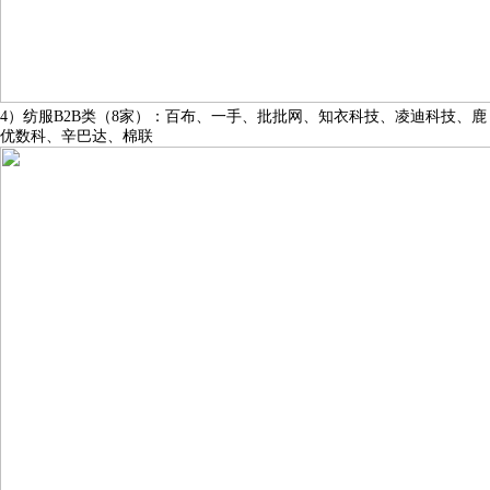
4）纺服B2B类（8家）：百布、一手、批批网、知衣科技、凌迪科技、鹿
优数科、辛巴达、棉联