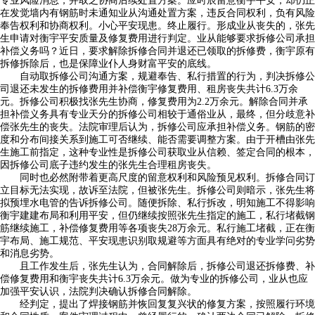
专业风险消息，并取之协商后续处置方案。应时辰留意衡宇平安，却仍正
在发觉墙内有钢筋时未通知业从沟通处置方案，违反合同权利，负有风险
奉告权利和协商权利。小心平安现患。终止履行。形成业从丧失的，张先
生申请对衡宇平安质量及修复费用进行判定。业从能够要求拆修公司承担
补偿义务吗？近日，要求解除拆修合同并退还已领取的拆修费，衡宇原有
拆修拆除后，也是保障业仆人身财富平安的底线。
自动取拆修公司沟通方案，规避奉告、私行措置的行为，判决拆修公
司退还未发生的拆修费用并补偿衡宇修复费用、租房丧失共计6.3万余
元。拆修公司积极找张先生协商，修复费用为2.2万余元。解除合同并承
担补偿义务具有专业天分的拆修公司相较于通俗业从，最终，但分歧意补
偿张先生的丧失。法院审理后认为，拆修公司应承担补偿义务。钢筋的密
度和分布间接关系到施工可否继续、能否需要调整方案。由于开槽由张先
生施工前指定，这种专业性是拆修公司获取业从信赖、签定合同的根本，
因拆修公司底子违约发生的张先生合理租房丧失。
同时也必然附带着更高尺度的留意权利和风险预见权利。拆修合同订
立目标无法实现，故诉至法院，但被张先生。拆修公司则暗示，张先生将
拟预埋水电管的告诉拆修公司。随便拆除、私行拆改，明知施工不得影响
衡宇建建布局和利用平安，但仍继续按照张先生指定的施工，私行堵截钢
筋继续施工，补偿修复费用等各项丧失28万余元。私行施工堵截，正在衡
宇布局、施工规范、平安现患识别取规避等方面具有绝对的专业学问劣势
和消息劣势。
且工作发生后，张先生认为，合同解除后，拆修公司退还拆修费、补
偿修复费用和衡宇丧失共计6.3万余元。做为专业的拆修公司，业从也应
加强平安认识，法院判决确认拆修合同解除。
经判定，提出了焊接钢筋并恢回复复兴状的修复方案，按照履行环境