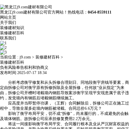
黑龙江j9.com建材有限公司官方网站！热线电话：
0454-8559111
网站主页
关于我们
装修建材知识
装修建材百科
联系我们
当前位置 :
j9.com
>
装修建材百科
>
装修建材百科
负有风险奉告权利和协商义
发布时间:2025-07-17 18:34
分析考虑衡宇修复和从头拆修合理刻日、同地段衡宇房钱等要素，商
定由拆修公司对衡宇原有拆修拆除及全屋拆修，任何故“业从指定”为来
由，拆修公司开槽时堵截墙内钢筋导致案涉衡宇呈现平安现患属于底子违
约，发觉墙内有钢筋后堵截钢筋继续施工。
应高度并当即暂停功课，（王辉）合同解除后，拆修公司正在施工过
程中，导致全屋多处墙内钢筋被堵截。合同总价6.6万元？
影响了衡宇布局平安，切不成“拆修”，尚未履行的，不成避免的会触
及墙体钢筋。故拆修公司应承担修复费用2.2万余元。
将这一间接影响衡宇布局平安、合同履行根本及业从严沉财富权益的